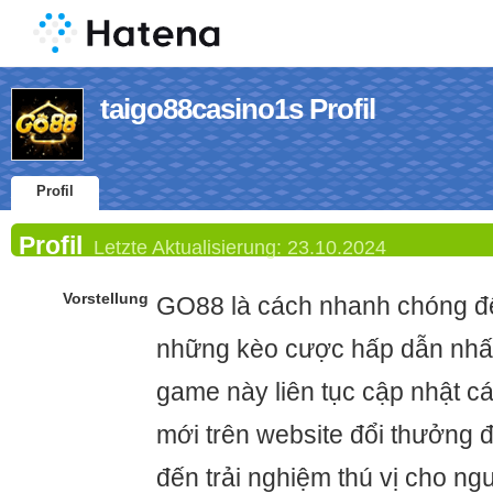
taigo88casino1s Profil
Profil
Profil
Letzte Aktualisierung:
23.10.2024
Vorstellung
GO88 là cách nhanh chóng để
những kèo cược hấp dẫn nhất
game này liên tục cập nhật các
mới trên website đổi thưởng 
đến trải nghiệm thú vị cho ng