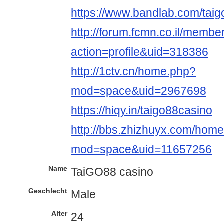
https://www.bandlab.com/tai
http://forum.fcmn.co.il/membe
action=profile&uid=318386
http://1ctv.cn/home.php?
mod=space&uid=2967698
https://hiqy.in/taigo88casino
http://bbs.zhizhuyx.com/hom
mod=space&uid=11657256
Name
TaiGO88 casino
Geschlecht
Male
Alter
24