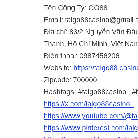
Tên Công Ty: GO88
Email: taigo88casino@gmail
Địa chỉ: 83/2 Nguyễn Văn Đậ
Thạnh, Hồ Chí Minh, Việt Na
Điện thoại: 0987456206
Website:
https://taigo88.casin
Zipcode: 700000
Hashtags: #taigo88casino , #
https://x.com/taigo88casino1
https://www.youtube.com/@t
https://www.pinterest.com/tai