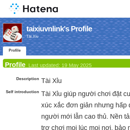
taixiuvnlink's Profile
Tài Xỉu
Profile
Profile
Last updated:
19 May 2025
Description
Tài Xỉu
Self introduction
Tài Xỉu giúp người chơi đặt c
xúc xắc đơn giản nhưng hấp 
người mới lẫn cao thủ. Nền tản
trợ chơi mọi lúc mọi nơi, bảo 