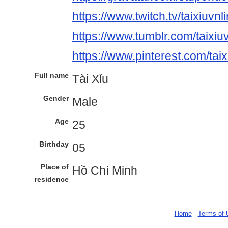
https://www.twitch.tv/taixiuvnl
https://www.tumblr.com/taixiuv
https://www.pinterest.com/taixi
Full name
Tài Xỉu
Gender
Male
Age
25
Birthday
05
Place of
Hồ Chí Minh
residence
Home
-
Terms of 