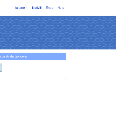
Italiano
Iscriviti
Entra
Help
i usati da takaaya