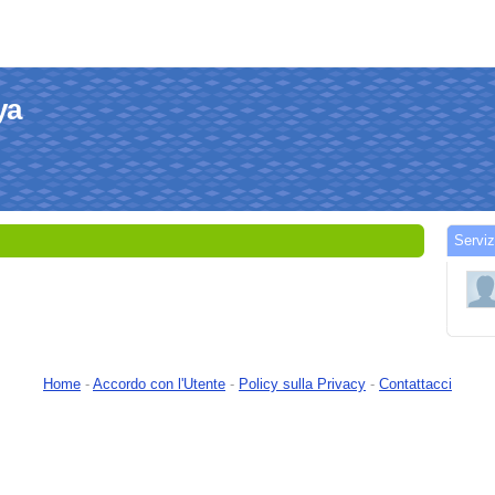
ya
Serviz
Home
-
Accordo con l'Utente
-
Policy sulla Privacy
-
Contattacci