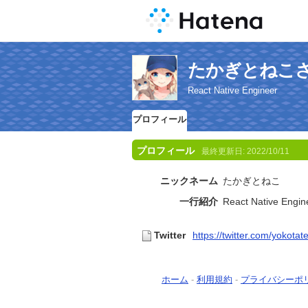
たかぎとねこ
React Native Engineer
プロフィール
プロフィール
最終更新日:
2022/10/11
ニックネーム
たかぎとねこ
一行紹介
React Native Engin
Twitter
https://twitter.com/yokotate
ホーム
-
利用規約
-
プライバシーポ