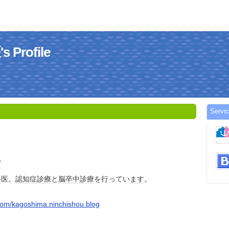
Profile
Serv
グ
科
医。
認知症
診療
と
脳卒中
診療
を行ってい
ます
。
com/kagoshima.ninchishou.blog