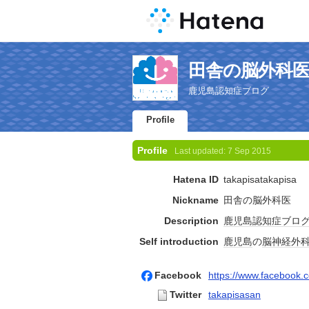
田舎の脳外科医's 
鹿児島認知症ブログ
Profile
Profile
Last updated:
7 Sep 2015
Hatena ID
takapisatakapisa
Nickname
田舎の脳外科医
Description
鹿児島
認知症
ブロ
Self introduction
鹿児島
の
脳神経外
Facebook
https://www.facebook.
Twitter
takapisasan