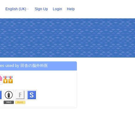
English (UK)
Sign Up
Login
Help
ices used by 田舎の脳外科医