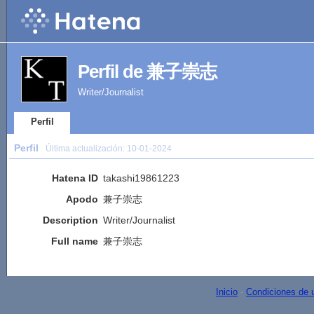
Perfil de 兼子崇志
Writer/Journalist
Perfil
Perfil
Última actualización:
10-01-2024
Hatena ID
takashi19861223
Apodo
兼子崇志
Description
Writer/Journalist
Full name
兼子崇志
Inicio
-
Condiciones de 