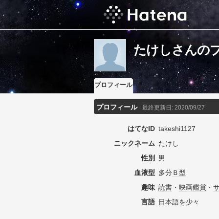
たけしさんの
プロフィール
プロフィール
最終更新日:
2020/09/27
はてなID
takeshi1127
ニックネーム
たけし
性別
男
血液型
多分
Ｂ型
趣味
読書
・
映画鑑賞
・
言語
日本語
を少々