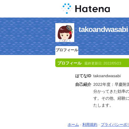
takoandwa
プロフィール
プロフィール
最終更新日:
2022/05/23
はてなID
takoandwasabi
自己紹介
2022年度：早慶
分かってきた効率
す。その他、経験
たします。
ホーム
-
利用規約
-
プライバシーポ