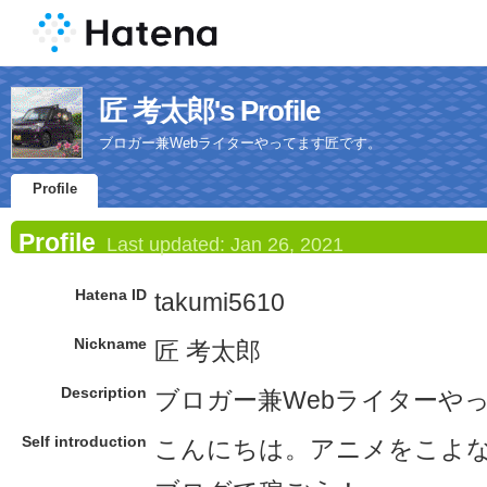
匠 考太郎's Profile
ブロガー兼Webライターやってます匠です。
Profile
Profile
Last updated:
Jan 26, 2021
Hatena ID
takumi5610
Nickname
匠 考太郎
Description
ブロガー兼Webライターや
Self introduction
こんにちは。アニメをこよ