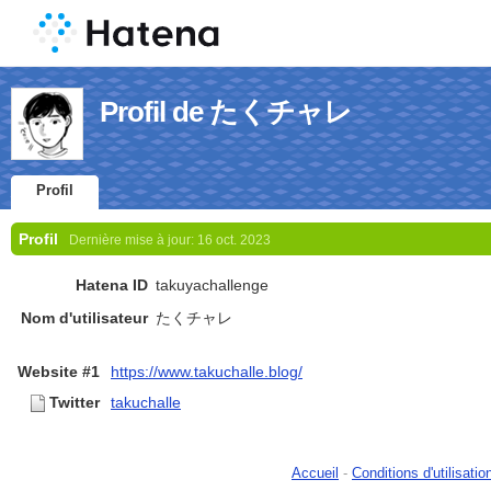
Profil de たくチャレ
Profil
Profil
Dernière mise à jour:
16 oct. 2023
Hatena ID
takuyachallenge
Nom d'utilisateur
たくチャレ
Website #1
https://www.takuchalle.blog/
Twitter
takuchalle
Accueil
-
Conditions d'utilisatio