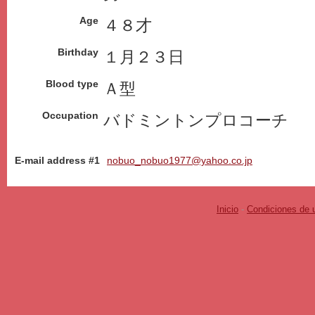
Age
４８才
Birthday
１月２３日
Blood type
Ａ型
Occupation
バドミントンプロコーチ
E-mail address #1
nobuo_nobuo1977@yahoo.co.jp
Inicio
-
Condiciones de 