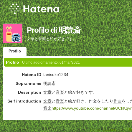
Profilo di 明読斎
文章と音楽と絵が好きです。
Profilo
Profilo
Ultimo aggiornamento:
01/mar/2021
Hatena ID
tanisuke1234
Soprannome
明読斎
Description
文章
と
音楽
と絵が好きです。
Self introduction
文章
と
音楽
と絵が好き。作文をしたり
作曲
をし
音楽
https://www.youtube.com/channel/UCkK
Home
-
Accordo con l'Ut