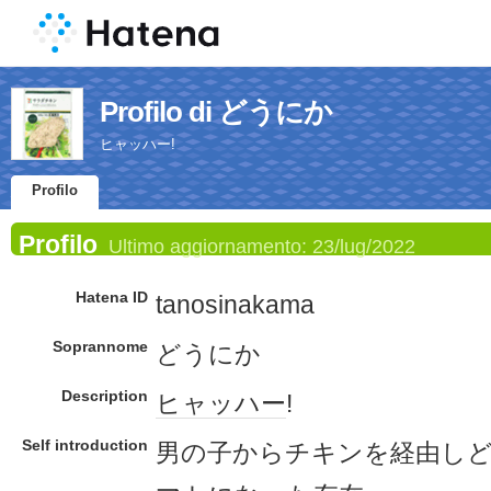
Profilo di どうにか
ヒャッハー!
Profilo
Profilo
Ultimo aggiornamento:
23/lug/2022
Hatena ID
tanosinakama
Soprannome
どうにか
Description
ヒャッハー
!
Self introduction
男の子からチキンを経由し