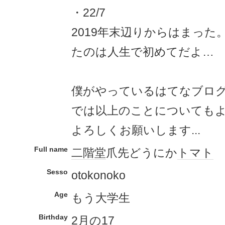
・22/7
2019年末辺りからはまっ
たのは人生で初めてだよ…
僕がやっているはてなブログ
では以上のことについても
よろしくお願いします...
Full name
二階堂
爪先どうにか
トマト
Sesso
otokonoko
Age
もう大学生
Birthday
2月
の
17