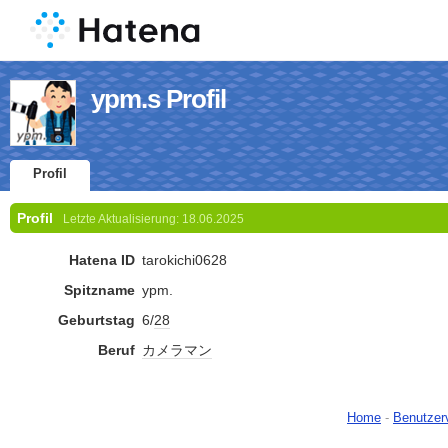
ypm.s Profil
Profil
Profil
Letzte Aktualisierung:
18.06.2025
Hatena ID
tarokichi0628
Spitzname
ypm.
Geburtstag
6/
28
Beruf
カメラマン
Home
-
Benutzer