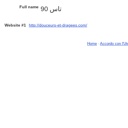
Full name
تاس 90
Website #1
http://douceurs-et-dragees.com/
Home
-
Accordo con l'Ut