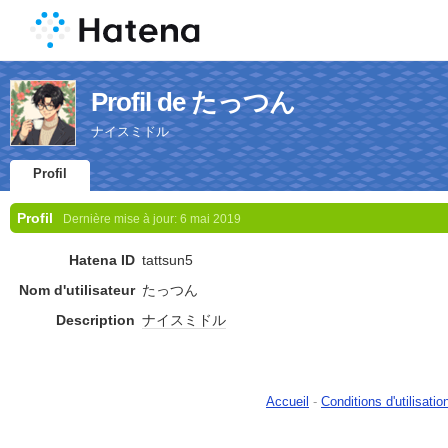
Profil de たっつん
ナイスミドル
Profil
Profil
Dernière mise à jour:
6 mai 2019
Hatena ID
tattsun5
Nom d'utilisateur
たっつん
Description
ナイスミドル
Accueil
-
Conditions d'utilisatio