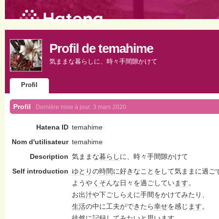
Profil de temahime
気ままな暮らしに、時々手間隙かけて
Profil
Profil
Dernière mise à jour:
3 mars 2020
Hatena ID
temahime
Nom d'utilisateur
temahime
Description
気ままな
暮らし
に、時々手間隙かけて
Self introduction
ゆとり
の
時間
に好きなことをして気ままに過ご
ようや
くそ
んな日々を過ごしてい
ます
。
お
出汁
や下ごしらえに手間をかけてみたり、
生活
の中に工夫ができたら
幸せ
を感じ
ます
。
徒然に記録してみたいと思い
ます
。