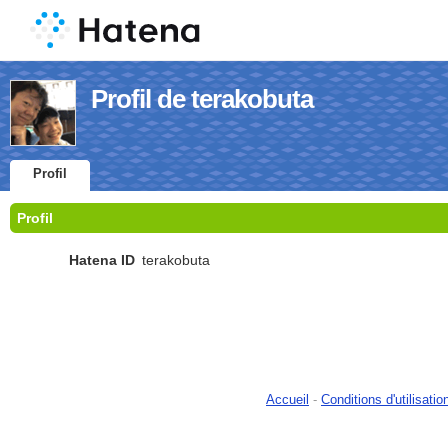
Profil de terakobuta
Profil
Profil
Hatena ID
terakobuta
Accueil
-
Conditions d'utilisatio