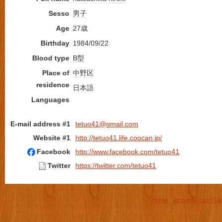
Sesso
男子
Age
27歳
Birthday
1984/09/22
Blood type
B型
Place of
中野区
residence
日本語
Languages
E-mail address #1
tetuo41@gmail.com
Website #1
http://tetuo41.life.coocan.jp/
Facebook
http://www.facebook.com/tetuo41
Twitter
https://twitter.com/tetuo41
Home
-
Accordo con l'Ut