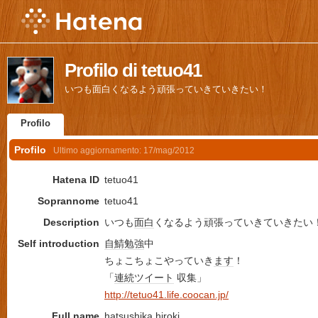
Profilo di tetuo41
いつも面白くなるよう頑張っていきていきたい！
Profilo
Profilo
Ultimo aggiornamento:
17/mag/2012
Hatena ID
tetuo41
Soprannome
tetuo41
Description
いつも
面白
くなるよう頑張っていきていきたい
Self introduction
自鯖
勉強
中
ちょこちょこやっていき
ます
！
「
連続
ツイート
収集」
http://tetuo41.life.coocan.jp/
Full name
hatsushika
hiroki