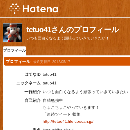
tetuo41さんのプロフィール
いつも面白くなるよう頑張っていきていきたい！
プロフィール
プロフィール
最終更新日:
2012/05/17
はてなID
tetuo41
ニックネーム
tetuo41
一行紹介
いつも
面白
くなるよう頑張っていきていきたい
自己紹介
自鯖
勉強
中
ちょこちょこやっていき
ます
！
「
連続
ツイート
収集」
http://tetuo41.life.coocan.jp/