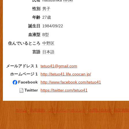
氏名
hatsushika
hiroki
性別
男子
年齢
27歳
誕生日
1984/09/22
血液型
B型
住んでいるところ
中野区
言語
日本語
メールアドレス 1
tetuo41@gmail.com
ホームページ 1
http://tetuo41.life.coocan.jp/
Facebook
http://www.facebook.com/tetuo41
Twitter
https://twitter.com/tetuo41
ホーム
-
利用規約
-
プライバシーポリシー
-
お問い合わせ
-
特定商取