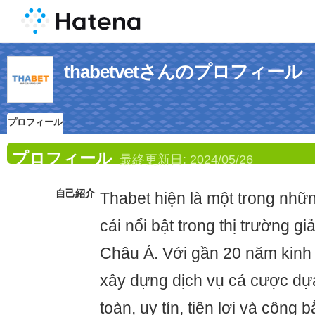
thabetvetさんのプロフィール
プロフィール
プロフィール
最終更新日:
2024/05/26
自己紹介
Thabet hiện là một trong nhữ
cái nổi bật trong thị trường giả
Châu Á. Với gần 20 năm kinh
xây dựng dịch vụ cá cược dựa 
toàn, uy tín, tiện lợi và công