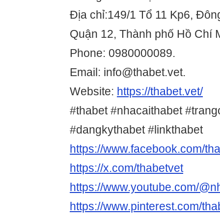
Địa chỉ:149/1 Tổ 11 Kp6, Đ
Quận 12, Thành phố Hồ Chí M
Phone: 0980000089.
Email: info@thabet.vet.
Website:
https://thabet.vet/
#thabet #nhacaithabet #trang
#dangkythabet #linkthabet
https://www.facebook.com/tha
https://x.com/thabetvet
https://www.youtube.com/@nh
https://www.pinterest.com/tha