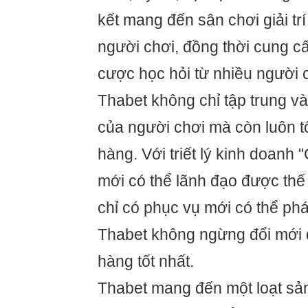
kết mang đến sân chơi giải tr
người chơi, đồng thời cung cấ
cược học hỏi từ nhiều người ch
Thabet không chỉ tập trung vào
của người chơi mà còn luôn t
hàng. Với triết lý kinh doanh 
mới có thể lãnh đạo được thế 
chỉ có phục vụ mới có thể phá
Thabet không ngừng đổi mới 
hàng tốt nhất.
Thabet mang đến một loạt sản