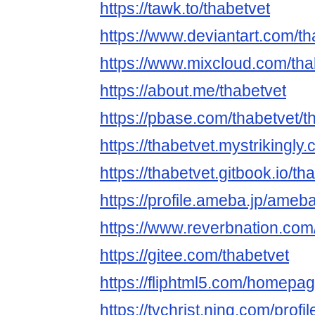
https://tawk.to/thabetvet
https://www.deviantart.com/th
https://www.mixcloud.com/tha
https://about.me/thabetvet
https://pbase.com/thabetvet/t
https://thabetvet.mystrikingly.
https://thabetvet.gitbook.io/th
https://profile.ameba.jp/ameb
https://www.reverbnation.com
https://gitee.com/thabetvet
https://fliphtml5.com/homepag
https://tvchrist.ning.com/profi