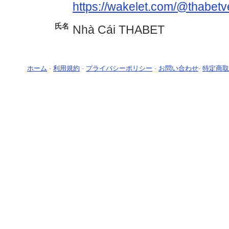
https://wakelet.com/@thabetv
氏名
Nhà Cái THABET
ホーム
-
利用規約
-
プライバシーポリシー
-
お問い合わせ
-
特定商取