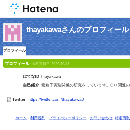
thayakawaさんのプロフィール
プロフィール
プロフィール
最終更新日:
2020/10/18
はてなID
thayakawa
自己紹介
素粒子実験関係の研究をしています。C++関連
Twitter
https://twitter.com/thayakawa8
ホーム
-
利用規約
-
プライバシーポリシー
-
お問い合わせ
-
特定商取