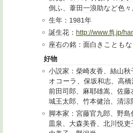
倒ふ、葦田
一浪
助など色々
生年：
1981年
誕生花
：
http://www.ffj.jp/
座右の銘
：
面白
きこともな
好物
小説家
：
柴崎友香
、
絲山秋
オコーラ
、
保坂和志
、
高橋
前田司郎
、
麻耶雄嵩
、
佐藤
城王太郎
、
竹本健治
、
清涼
脚本家
：
宮藤官九郎
、
野島
皿泉
、
大森美香
、
北川悦吏