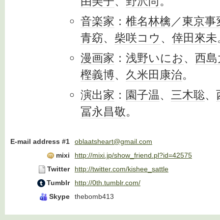
由美子
、
野沢尚
。
音楽家
：
椎名林檎
／
東京事
青窈
、
柴咲コウ
、
倖田來未
漫画家
：
浅野いにお
、
西島
樫義博
、
久米田康治
。
演出家
：
園子温
、
三木聡
、
冨永昌敬
。
E-mail address #1
oblaatsheart@gmail.com
mixi
http://mixi.jp/show_friend.pl?id=42575
Twitter
http://twitter.com/kishee_sattle
Tumblr
http://0th.tumblr.com/
Skype
thebomb413