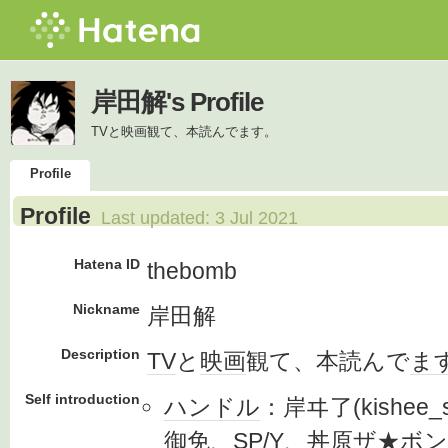
岸田解's Profile
TVと映画観て、本読んでます。
Profile
Profile
Last updated:
3 Jul 2021
Hatena ID
thebomb
Nickname
岸田解
Description
TV
と
映画
観て、本読んで
ま
Self introduction
ハンドル
：岸ヰ了(kishee_s
御免、
SP
/Y、丼原ザ★
ボン