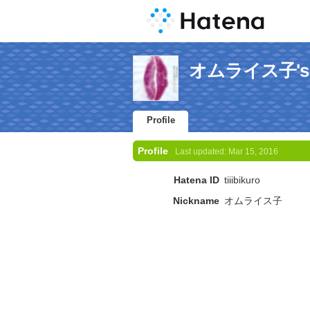
オムライス子's Pr
Profile
Profile
Last updated:
Mar 15, 2016
Hatena ID
tiiibikuro
Nickname
オムライス子