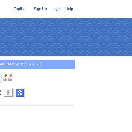
English
Sign Up
Login
Help
ices used by オムライス子