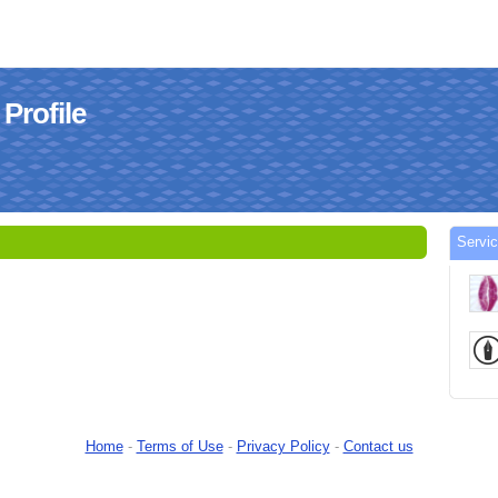
ofile
Serv
Home
-
Terms of Use
-
Privacy Policy
-
Contact us