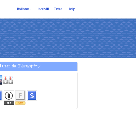
Italiano
Iscriviti
Entra
Help
izi usati da 子持ちオヤジ