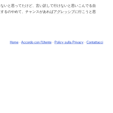
けないと思ってたけど、
言い訳
して行けないと思いこんでる
自
訳
するのやめて、チャンスがあれば
アグレッシブ
に行こうと思
Home
-
Accordo con l'Utente
-
Policy sulla Privacy
-
Contattacci