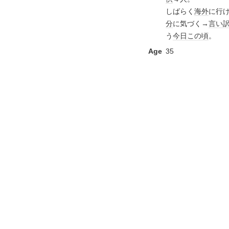
しばらく
海外
に行
分
に気づく→
言い
う
今日この頃
。
Age
35