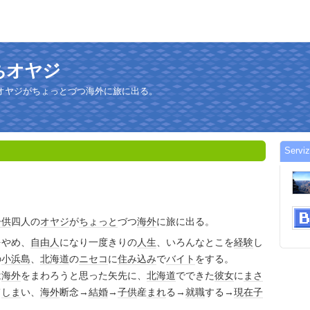
子持ちオヤジ
オヤジがちょっとづつ海外に旅に出る。
Serv
子供
四人の
オヤジ
が
ちょっと
づつ
海外
に旅に出る。
をやめ、
自由人
になり一度きりの
人生
、いろんなとこを
経験
し
の
小浜島
、
北海道
の
ニセコ
に
住み込み
で
バイト
をする。
は
海外
をまわろうと思った矢先に、
北海道
でできた
彼女
に
まさ
て
しま
い、
海外
断念→
結婚
→
子供
産
まれ
る→
就職
する→
現在
子