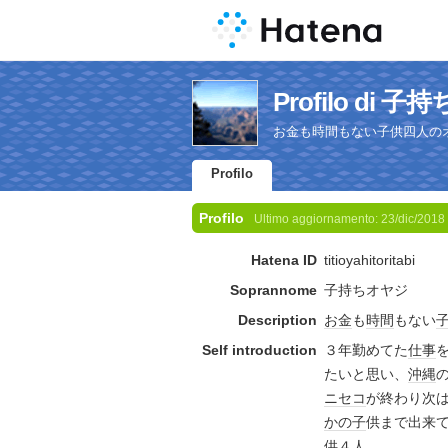
Profilo di 
お金も時間もない子供四人の
Profilo
Profilo
Ultimo aggiornamento:
23/dic/2018
Hatena ID
titioyahitoritabi
Soprannome
子持ちオヤジ
Description
お金
も
時間
もない
Self introduction
３年勤めてた
仕事
たいと思い、
沖縄
ニセコ
が終わり次
か
の子
供まで出来
供
４人。