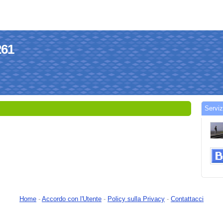
261
Serviz
Home
-
Accordo con l'Utente
-
Policy sulla Privacy
-
Contattacci