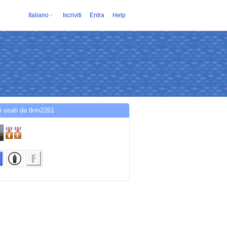
Italiano
Iscriviti
Entra
Help
i usati da tkm2261