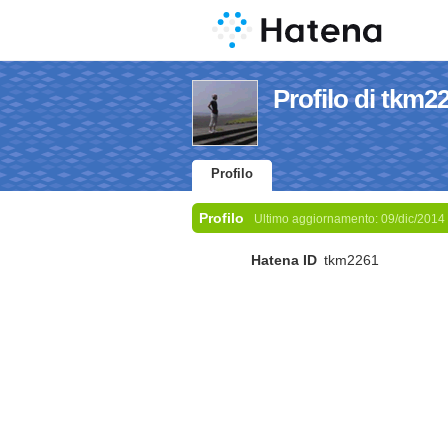
Profilo di tkm2
Profilo
Profilo
Ultimo aggiornamento:
09/dic/2014
Hatena ID
tkm2261