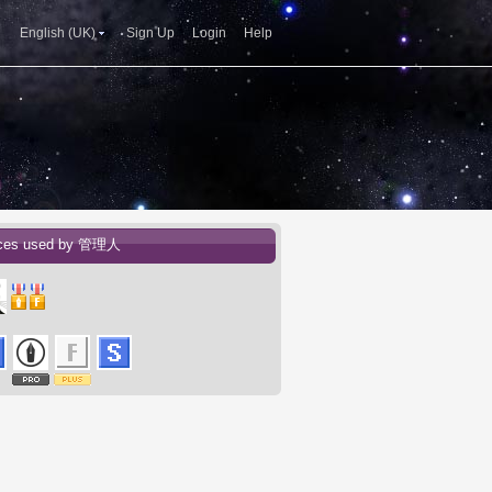
English (UK)
Sign Up
Login
Help
ices used by 管理人