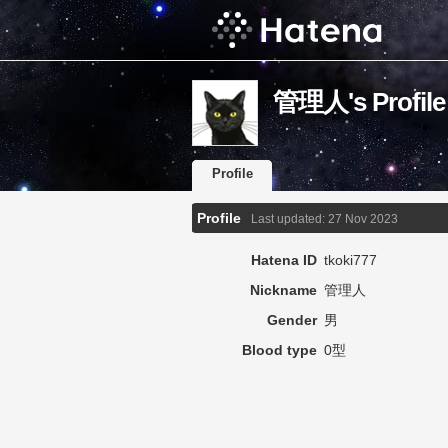
管理人's Profile
Profile
Profile
Last updated:
27 Nov 2023
Hatena ID
tkoki777
Nickname
管理人
Gender
男
Blood type
0型