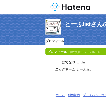
とーふlistさ
プロフィール
プロフィール
最終更新日:
2017/02/14
はてなID
tofulist
ニックネーム
とーふlist
ホーム
-
利用規約
-
プライバシーポ