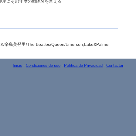
即座にその年度の
戦隊
名を言える
/辛島美登里/The Beatles/Queen/Emerson,Lake&Palmer
Inicio
-
Condiciones de uso
-
Política de Privacidad
-
Contactar