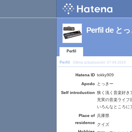
Perfil de 
Perfil
Perfil
Última actualización:
07-04-2019
Hatena ID
tokky909
Apodo
とっきー
Self introduction
狭く浅く
音楽
好き
充実の
音楽
ライフ
いろんなところに
Place of
兵庫県
residence
クイズ
Hobbies