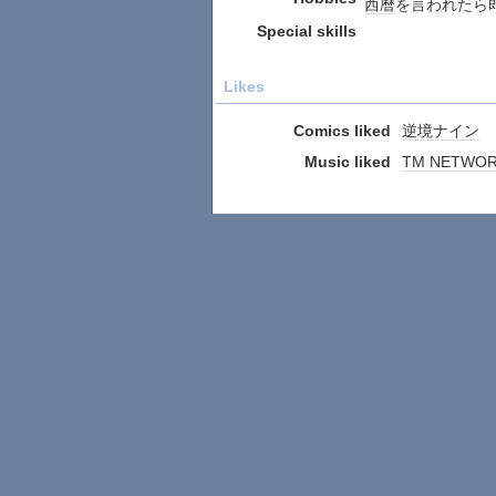
西暦
を言われたら
Special skills
Likes
Comics liked
逆境ナイン
Music liked
TM NETWORK