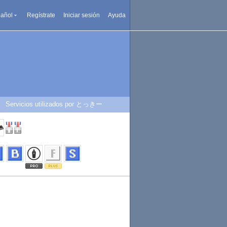
añol
Regístrate
Iniciar sesión
Ayuda
Servicios utilizados por とっきー