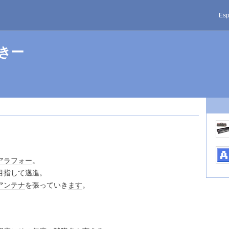
Esp
とっきー
アラフォー
。
目指して邁進。
アンテナ
を張っていき
ます
。