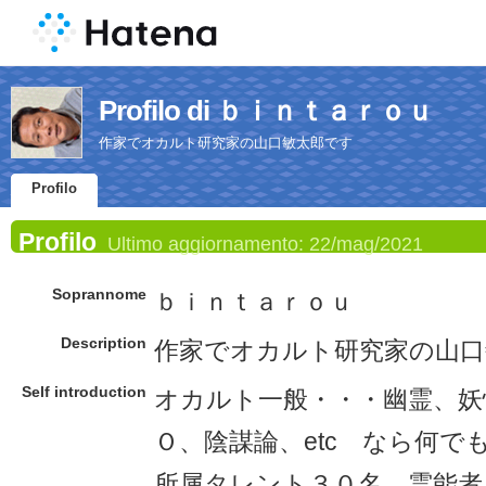
Profilo di ｂｉｎｔａｒｏｕ
作家でオカルト研究家の山口敏太郎です
Profilo
Profilo
Ultimo aggiornamento:
22/mag/2021
Soprannome
ｂｉｎｔａｒｏｕ
Description
作家でオカルト研究家の山口
Self introduction
オカルト一般・・・幽霊、妖
Ｏ、陰謀論、etc なら何で
所属タレント３０名、霊能者