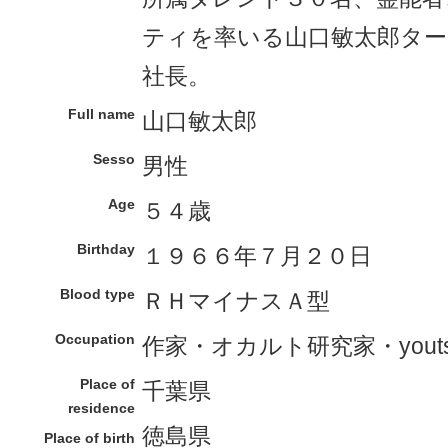
ティを率いる山口敏太郎タ
社長。
Full name
山口敏太郎
Sesso
男性
Age
５４歳
Birthday
１９６６年７月２０日
Blood type
ＲＨマイナスＡ型
Occupation
作家・オカルト研究家・youtsu
Place of
千葉県
residence
徳島県
Place of birth