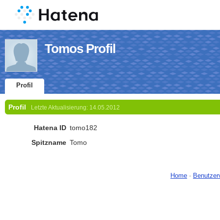
Tomos Profil
Profil
Profil
Letzte Aktualisierung:
14.05.2012
Hatena ID
tomo182
Spitzname
Tomo
Home
-
Benutzer