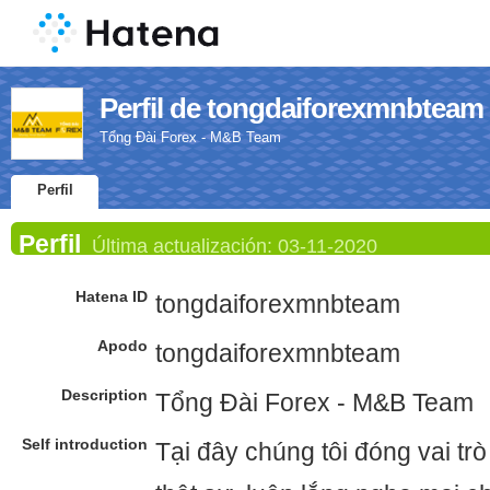
Perfil de tongdaiforexmnbteam
Tổng Đài Forex - M&B Team
Perfil
Perfil
Última actualización:
03-11-2020
Hatena ID
tongdaiforexmnbteam
Apodo
tongdaiforexmnbteam
Description
Tổng Đài Forex - M&B Team
Self introduction
Tại đây chúng tôi đóng vai trò