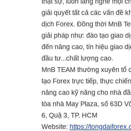
thật sự, luôn lắng nghe mọi c
giải quyết tất cả các vấn đề 
dịch Forex. Đồng thời MnB T
giải pháp như: đào tạo giao d
đến nâng cao, tín hiệu giao dị
đầu tư...chất lượng cao.
MnB TEAM thường xuyên tổ c
tạo Forex trực tiếp, thực chiế
nâng cao kỹ năng cho nhà đầu 
tòa nhà May Plaza, số 63D 
6, Quậ 3, TP. HCM
Website:
https://tongdaiforex