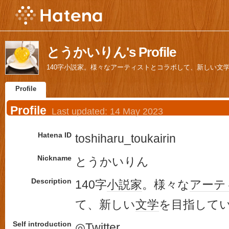
とうかいりん's Profile
140字小説家。様々なアーティストとコラボして、新しい文
Profile
Profile
Last updated:
14 May 2023
Hatena ID
toshiharu_toukairin
Nickname
とうかいりん
Description
140字
小説家
。様々な
アーテ
て、新しい
文学
を目指して
Self introduction
◎
Twitter