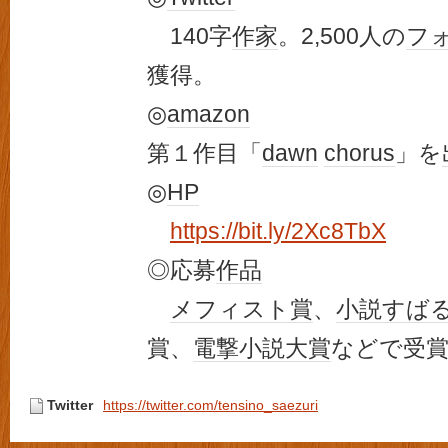
140字
作家
。2,500人の
フ
獲得。
◎
amazon
第１作目「
dawn
chorus
」を
◎
HP
https://bit.ly/2Xc8TbX
◎応募
作品
メフィスト賞
、
小説すば
賞、
電撃小説大賞
などで受
Twitter
https://twitter.com/tensino_saezuri