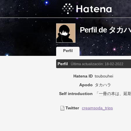
Perfil de タカ
Perfil
Perfil
Última actualización:
18-02-2022
Hatena ID
toubouhei
Apodo
タカハラ
Self introduction
「
一冊の本
は、延
Twitter
creamsoda_trips