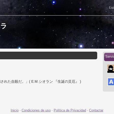
Esp
ハラ
Servi
期された
自殺
だ。」( E.M.
シオラン
『生誕の災厄』 )
Inicio
-
Condiciones de uso
-
Política de Privacidad
-
Contactar