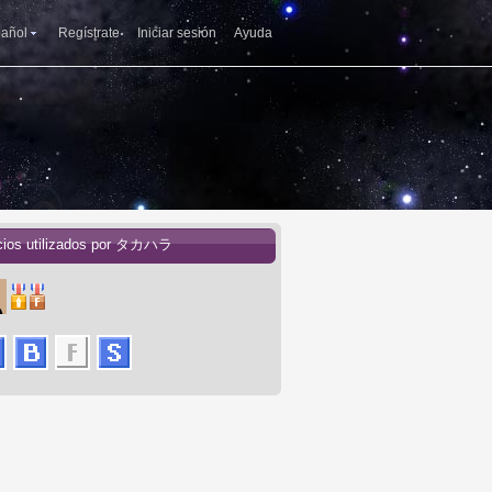
añol
Regístrate
Iniciar sesión
Ayuda
cios utilizados por タカハラ