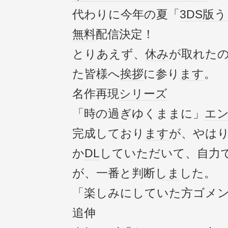
代わりに今年の夏「
3DS版
無料
配信決定！
とりあえず、
休み
が取れた
た皆様へ
挨拶
に参り
ます
。
名作再現
シリーズ
「時の過ぎゆくままに」
エ
完成しており
ます
が、やは
か
DL
していただいて、自力
が、一番と判断
しま
した。
「楽しみにしていた方ゴメ
追伸