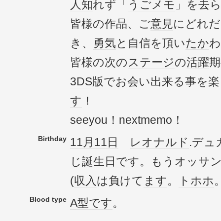
人知
れず「
うごメモ
」を去
皆様の作品、ご
意見
にどれだ
き、
勇気
と自信を頂い
たか
わ
皆様の次の
ステージ
の
活躍
期
3DS
版でお会い出来る事を楽
す
！
seeyou！nextmemo！
Birthday
11月11日
レオナルド
.デ
じ
誕生日
です
。もうオッサ
(
収入
は負けて
ます
。
トホホ
Blood type
A型
です
。