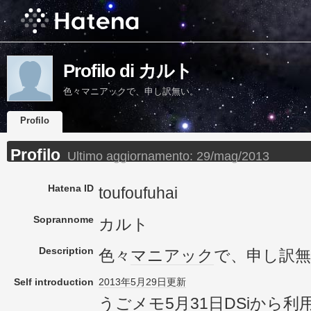
Profilo di カルト
色々マニアックで、申し訳無い。
Profilo
Profilo
Ultimo aggiornamento:
29/mag/2013
Hatena ID
toufoufuhai
Soprannome
カルト
Description
色々
マニアック
で、申し訳
Self introduction
2013年
5月29日
更新
うごメモ
5月31日
DSi
から
利