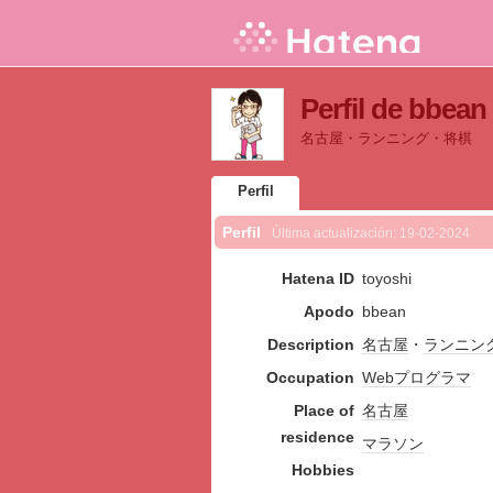
Perfil de bbean
名古屋・ランニング・将棋
Perfil
Perfil
Última actualización:
19-02-2024
Hatena ID
toyoshi
Apodo
bbean
Description
名古屋
・
ランニン
Occupation
Web
プログラマ
Place of
名古屋
residence
マラソン
Hobbies