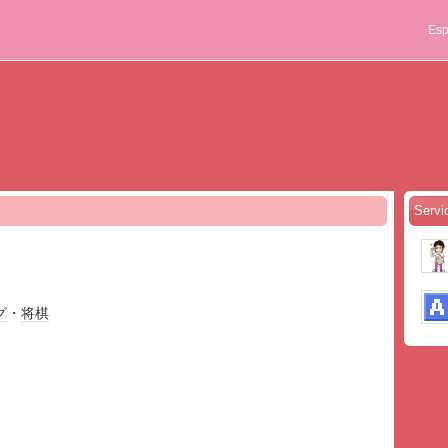
Esp
Servi
グ
・
将棋