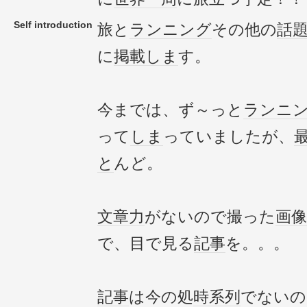
Self introduction
旅と
ランニング
その他の
話
に
掲載
しま
す。
今までは、ず～っと
ランニ
って
しま
っていましたが、
と
んど。
文章力
がないので撮った
画像
で、目で見る
記事
を。。。
記事
は今の処
時系列
でないの