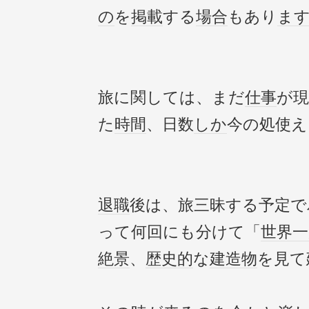
の
を
掲載
する
場合
もあり
ま
旅に関しては、まだ
仕事
が
た
時間
、日数
しか
今の処使え
退職
後は、旅三昧する予定で
って何回にも分けて「
世界一
絶景
、
歴史的
な
建造物
を見て