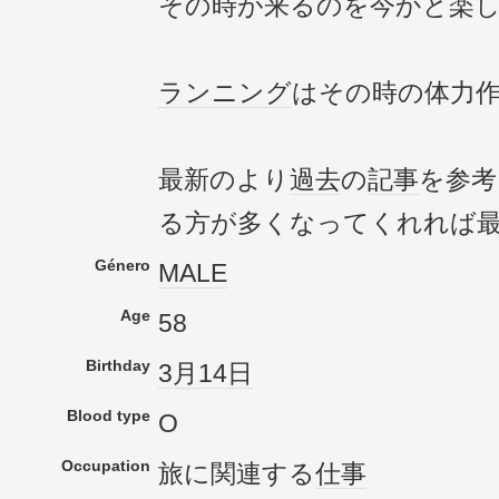
その時が来るのを今かと楽
ランニング
はその時の体力
最新のより
過去
の
記事
を参考
る方が多くなってくれれば
Género
MALE
Age
58
Birthday
3月14日
Blood type
O
Occupation
旅に関連する
仕事