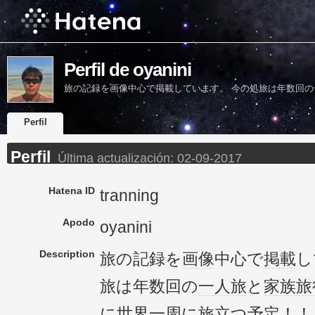
Perfil de oyanini
旅の記録を画像中心で掲載しています。 今の処旅は年数回の
Perfil
Perfil
Última actualización:
02-09-2017
Hatena ID
tranning
Apodo
oyanini
Description
旅の記録を
画像
中心で
掲載
し
旅は年数回の
一人旅
と
家族旅
に
世界一周
に旅立つ予定！！