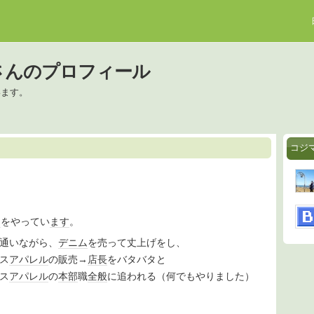
さんのプロフィール
います。
コジ
ト
をやってい
ます
。
通いながら、
デニム
を売って丈上げをし、
ィス
アパレル
の販売→
店長
をバタバタと
ィス
アパレル
の
本部
職
全般
に追われる（何でもやりました）
、