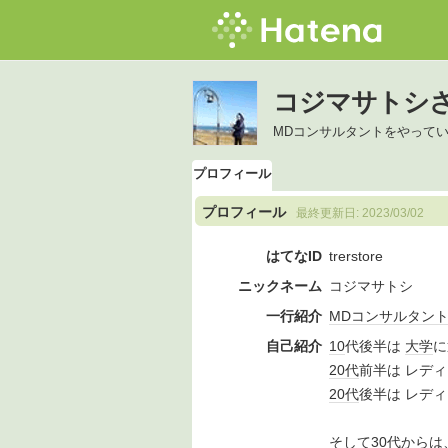
コジマサトシ
MDコンサルタントをやって
プロフィール
プロフィール
最終更新日:
2023/03/02
はてなID
trerstore
ニックネーム
コジマサトシ
一行紹介
MD
コンサルタン
自己紹介
10
代後半は
大学
に
20代
前半は レデ
20代
後半は レデ
そして30代
から
は