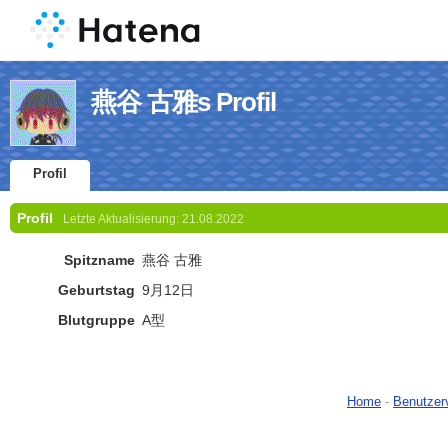
燕谷 古雅s Profil
Profil
Profil
Letzte Aktualisierung:
21.08.2022
Spitzname
燕谷 古雅
Geburtstag
9月12日
Blutgruppe
A型
Home
-
Benutzer