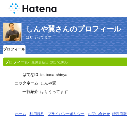
しんや翼さんのプロフィール
はりうってます
プロフィール
プロフィール
最終更新日:
2017/10/05
はてなID
tsubasa-shinya
ニックネーム
しんや翼
一行紹介
はりうって
ます
ホーム
-
利用規約
-
プライバシーポリシー
-
お問い合わせ
-
特定商取