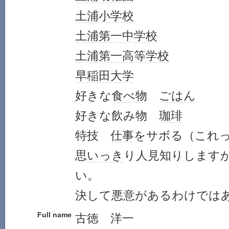
土浦
小学校
土浦第一
中学校
土浦第一
高等学校
早稲田大学
好きな
食べ物
ごはん
好きな飲み物
珈琲
特技
仕事
をサボる（これ
思
いっき
り人見知りします
い。
決して悪意があるわけでは
Full name
古徳 洋一