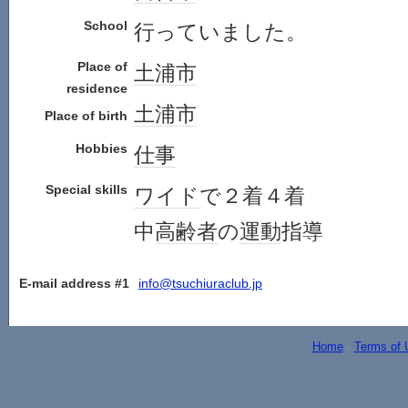
School
行っていました。
Place of
土浦市
residence
土浦市
Place of birth
Hobbies
仕事
Special skills
ワイド
で２着４着
中
高齢者
の
運動
指導
E-mail address #1
info@tsuchiuraclub.jp
Home
-
Terms of 