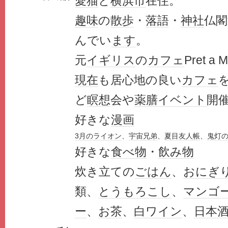
愛猫
と
横浜市
在住。
趣味
の
散歩
・
落語
・
神社
仏閣
んでい
ます
。
元
イギリス
の
カフェ
Pret a 
現在
も居心地の良い
カフェ
ど
瞑想
会や
薬膳
イベント
開
好きな
漫画
3月のライオン
、
宇宙兄弟
、
夏目友人帳
、
鬼灯
好きな
食べ物
・
飲み物
炊き立ての
ごはん
、
おにぎ
類、
とうもろこし
、
マンゴ
ー
、
お茶
、
白ワイン
、
日本