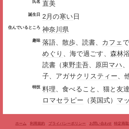
氏名
直美
誕生日
2月
の
寒い
日
住んでいるところ
神奈川県
趣味
落語
、
散歩
、
読書
、
カフェ
めぐり
、海で過ごす、
森林
読書
（
東野圭吾
、
原田マハ
、
子、アガサ
クリスティー
、
特技
料理
、食べること、猫と
友
ロマセラピー
（
英国式
）
マ
ホーム
-
利用規約
-
プライバシーポリシー
-
お問い合わせ
-
特定商取