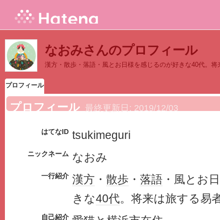
なおみさんのプロフィール
漢方・散歩・落語・風とお日様を感じるのが好きな40代。将
プロフィール
プロフィール
最終更新日:
2019/12/03
はてなID
tsukimeguri
ニックネーム
なおみ
一行紹介
漢方
・
散歩
・
落語
・風とお
きな
40代
。将来は旅する易
自己紹介