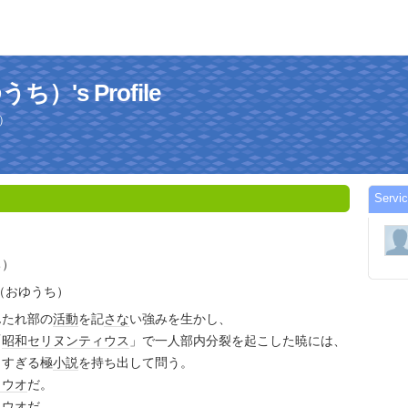
）'s Profile
）
Serv
ち）
（おゆうち）
んたれ部の
活動
を記
さな
い強みを生かし、
「
昭和
セリヌンティウス
」で一人部内分裂を起こした暁には、
さすぎる極
小説
を持ち出して問う。
ウウオ
だ。
ウウオ
だ。