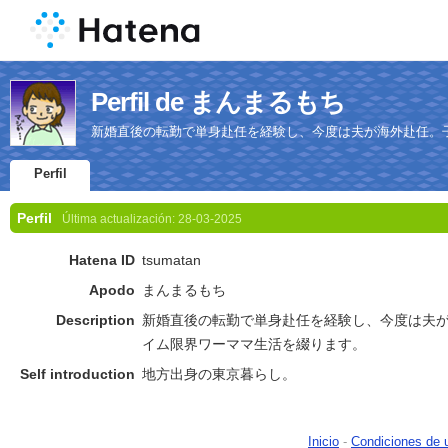
Perfil de まんまるもち
新婚直後の転勤で単身赴任を経験し、今度は夫が海外赴任。
Perfil
Perfil
Última actualización:
28-03-2025
Hatena ID
tsumatan
Apodo
まんまるもち
Description
新婚直後の転勤で単身赴任を経験し、今度は夫が
イム限界ワーママ生活を綴ります。
Self introduction
地方出身の東京暮らし。
Inicio
-
Condiciones de 