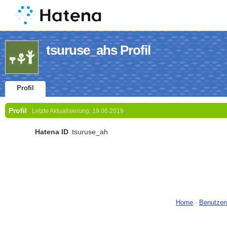
tsuruse_ahs Profil
Profil
Profil
Letzte Aktualisierung:
19.06.2019
Hatena ID
tsuruse_ah
Home
-
Benutzer