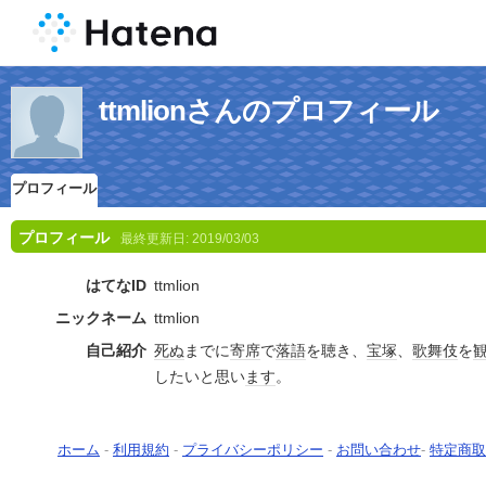
ttmlionさんのプロフィール
プロフィール
プロフィール
最終更新日:
2019/03/03
はてなID
ttmlion
ニックネーム
ttmlion
自己紹介
死ぬ
までに
寄席
で
落語
を聴き、
宝塚
、
歌舞伎
を
したいと思い
ます
。
ホーム
-
利用規約
-
プライバシーポリシー
-
お問い合わせ
-
特定商取