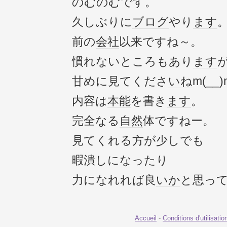
のむのむです。
久しぶりに
ブログ
やり
ます
前の
会社
以来ですね～。
慣れないところもあり
ます
甘めに見てくださ
いね
m(__)
内容は
本能
を書き
ます
。
完全なる
自然
体ですねー。
見てくれる方が少しでも
暇潰しになったり
力になれれば良
いか
と思っ
Accueil
-
Conditions d'utilisatio