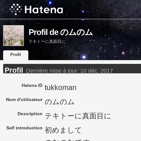
Profil de のムのム
テキトーに真面目に
Profil
Profil
Dernière mise à jour:
10 déc. 2017
Hatena ID
tukkoman
Nom d'utilisateur
のムのム
Description
テ
キトー
に真面目に
Self introduction
初めまして