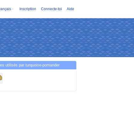
rançais
Inscription
Connecte-toi
Aide
es utilisés par turquoise-pomander