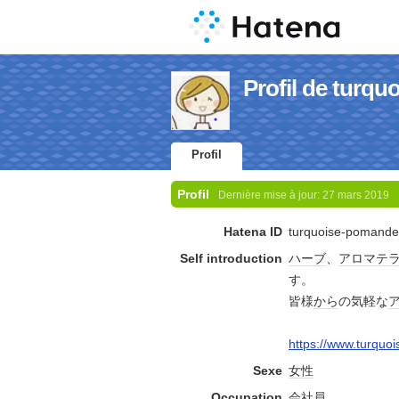
Profil de turq
Profil
Profil
Dernière mise à jour:
27 mars 2019
Hatena ID
turquoise-pomande
Self introduction
ハーブ
、
アロマテ
す。
皆様
から
の気軽な
https://www.turquo
Sexe
女性
Occupation
会社員