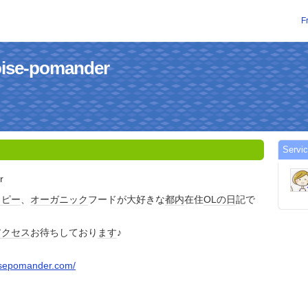
F
uoise-pomander
Servic
r
ラピー
、
オーガニック
フードが大好きな
都内
在住
OLの日
記で
アクセス
お待ちしており
ます
♪
isepomander.com/