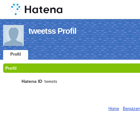
tweetss Profil
Profil
Profil
Hatena ID
tweets
Home
-
Benutzer