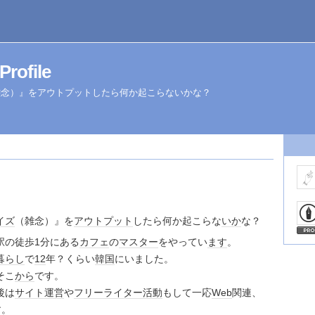
ofile
雑念）』をアウトプットしたら何か起こらないかな？
イズ
（雑念）』を
アウトプット
したら何か起こらな
いか
な？
駅の徒歩1分にある
カフェ
の
マスター
をやってい
ます
。
暮らし
で
12
年？くらい
韓国
にいました。
そこ
から
です。
後は
サイト
運営
や
フリーライター
活動
もして一応
Web
関連、
す。