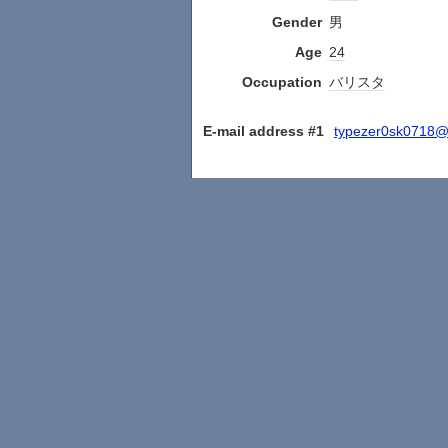
Gender
男
Age
24
Occupation
バリスタ
E-mail address #1
typezer0sk0718@