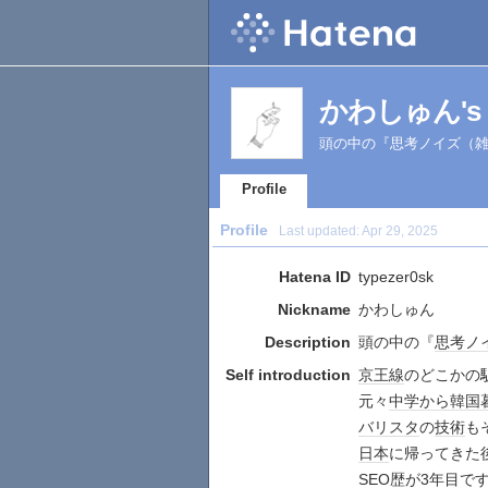
かわしゅん's Pr
頭の中の『思考ノイズ（
Profile
Profile
Last updated:
Apr 29, 2025
Hatena ID
typezer0sk
Nickname
かわしゅん
Description
頭の中の『
思考
ノ
Self introduction
京王線
のどこかの
元々
中学
から
韓国
バリスタ
の
技術
も
日本
に帰ってきた
SEO
歴が3年目で