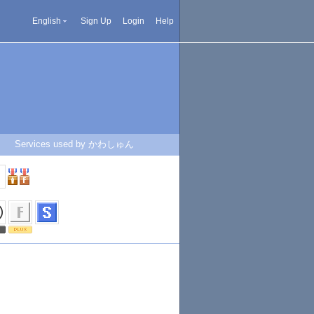
English
Sign Up
Login
Help
Services used by かわしゅん