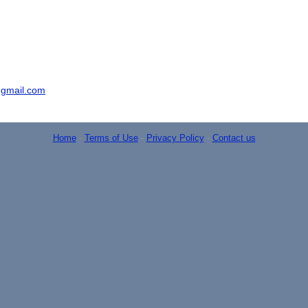
gmail.com
Home
-
Terms of Use
-
Privacy Policy
-
Contact us